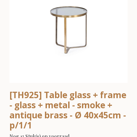
[TH925] Table glass + frame
- glass + metal - smoke +
antique brass - Ø 40x45cm -
p/1/1
Nog 13 Stuk(s) op voorraad.