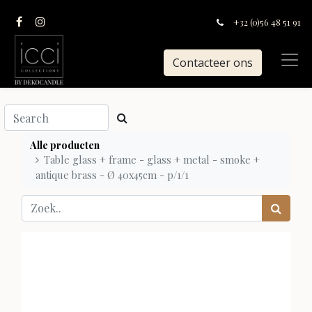
+32 (0)56 48 51 91
Contacteer ons
Alle producten
Table glass + frame - glass + metal - smoke +
antique brass - Ø 40x45cm - p/1/1