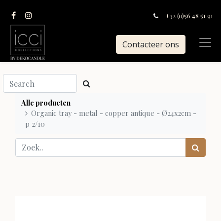
+32 (0)56 48 51 91
Contacteer ons
Alle producten
Organic tray - metal - copper antique - Ø24x2cm -
p 2/10