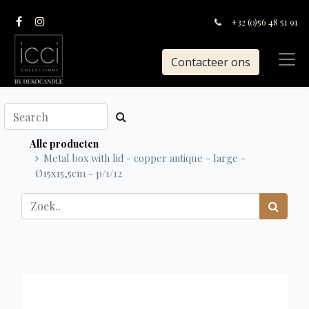
+32 (0)56 48 51 91
Contacteer ons
Alle producten
Metal box with lid - copper antique - large -
Ø15x15,5cm - p/1/12