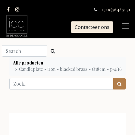
+32 (0)56 48 51 91
Contacteer ons
Alle producten
Candleplate - iron - blacked brass - Ø18cm - p/4/16