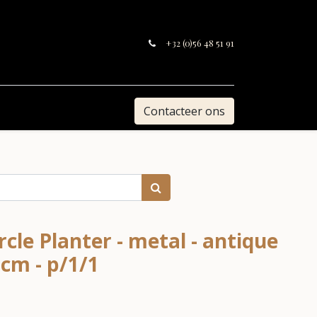
+32 (0)56 48 51 91
Contacteer ons
rcle Planter - metal - antique
1cm - p/1/1