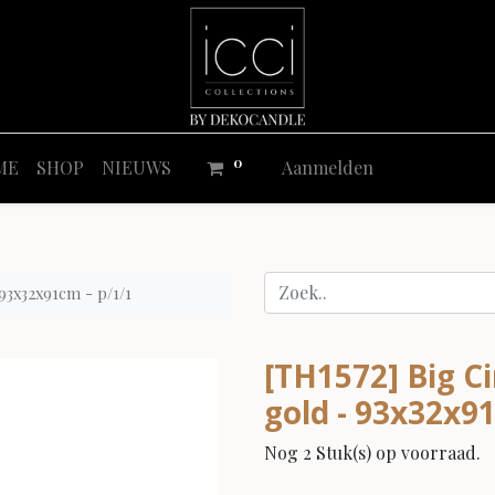
0
ME
SHOP
NIEUWS
Aanmelden
 93x32x91cm - p/1/1
[TH1572] Big Ci
gold - 93x32x9
Nog 2 Stuk(s) op voorraad.