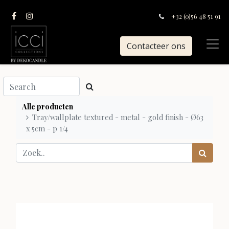
+32 (0)56 48 51 91
Contacteer ons
Alle producten
Tray/wallplate textured - metal - gold finish - Ø63
x 5cm - p 1/4