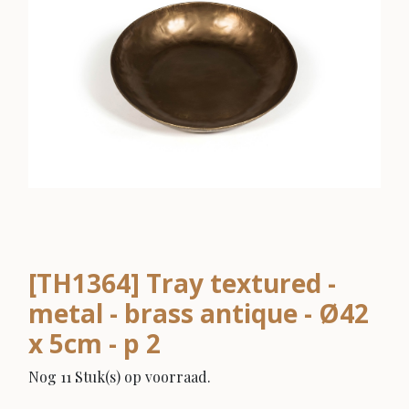
[TH1364] Tray textured -
metal - brass antique - Ø42
x 5cm - p 2
Nog 11 Stuk(s) op voorraad.