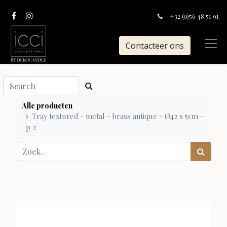
+32 (0)56 48 51 91
Contacteer ons
Alle producten
Tray textured - metal - brass antique - Ø42 x 5cm -
p 2