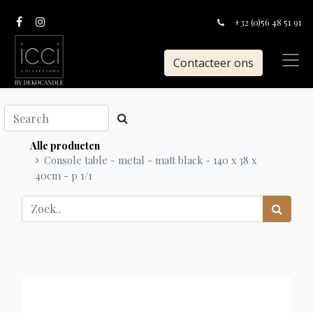
+32 (0)56 48 51 91
Contacteer ons
Alle producten
Console table - metal - matt black - 140 x 38 x
40cm - p 1/1