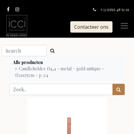
+32 (0)56 48 51 91
Contacteer ons
Alle producten
Candleholder Ø4,4 - metal - gold antique -
Ø21x75cm - p 2/4