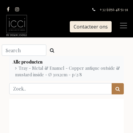
+32 (0)56 48 51 91
Contacteer ons
Alle producten
Tray - Metal & Enamel - Copper antique outside &
mustard inside - Ø 30x2cm - p/2/8