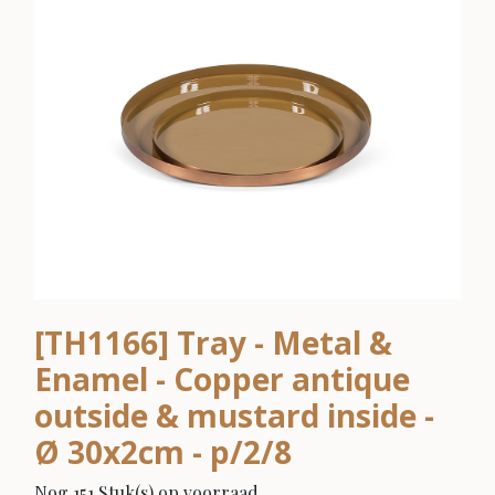
[TH1166] Tray - Metal &
Enamel - Copper antique
outside & mustard inside -
Ø 30x2cm - p/2/8
Nog 151 Stuk(s) op voorraad.