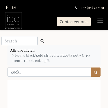
+32 (0)56 48 51 91
Contacteer ons
Alle producten
Round black/gold striped terracotta pot - Ø 15x
15cm - 1 - ext. cot. - p/6