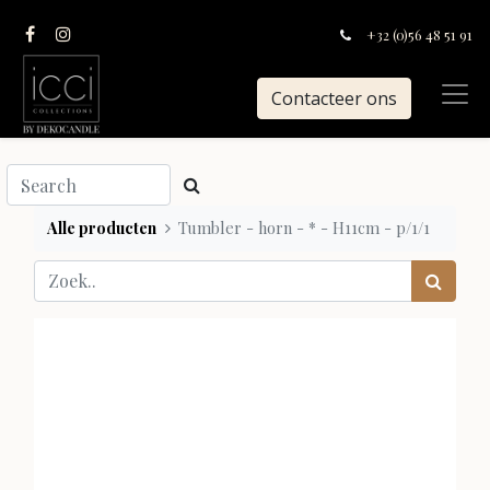
+32 (0)56 48 51 91
Contacteer ons
Alle producten
Tumbler - horn - * - H11cm - p/1/1