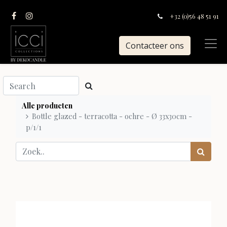
+32 (0)56 48 51 91
Contacteer ons
Alle producten
Bottle glazed - terracotta - ochre - Ø 33x30cm -
p/1/1