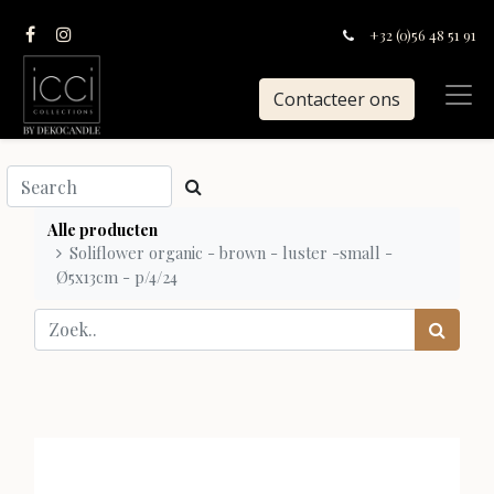
+32 (0)56 48 51 91
Contacteer ons
Alle producten
Soliflower organic - brown - luster -small -
Ø5x13cm - p/4/24