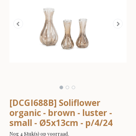
[DCGI688B] Soliflower
organic - brown - luster -
small - Ø5x13cm - p/4/24
Nog 4 Stuk(s) op voorraad.