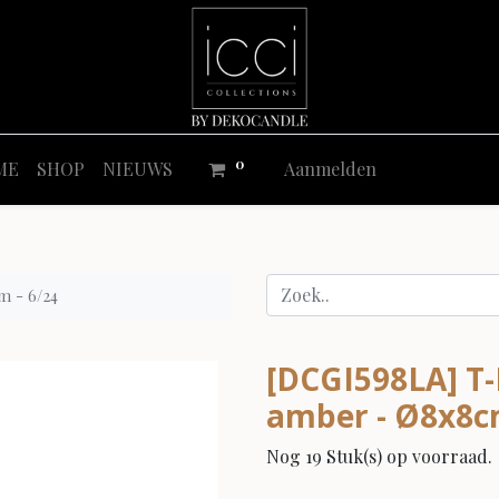
0
ME
SHOP
NIEUWS
Aanmelden
m - 6/24
[DCGI598LA] T-
amber - Ø8x8cm
Nog 19 Stuk(s) op voorraad.