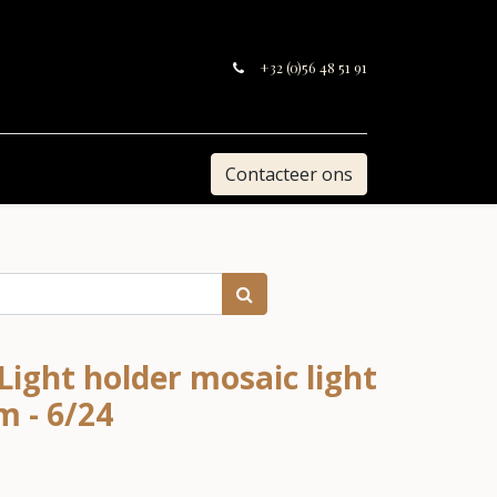
+32 (0)56 48 51 91
Contacteer ons
Light holder mosaic light
 - 6/24