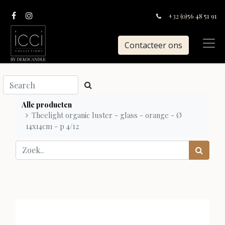
+32 (0)56 48 51 91
Contacteer ons
Alle producten
Theelight organic luster - glass - orange - Ø
14x14cm - p 4/12