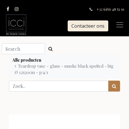
+32 (0)56 48 51 91
Contacteer ons
Alle producten
Teardrop vase - glass - smoke black spotted - big
Ø 12x30cm - p/4/1