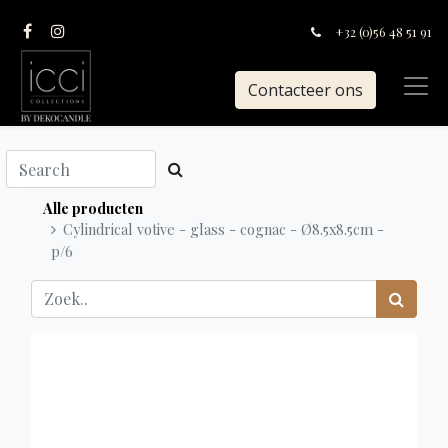
+32 (0)56 48 51 91
Contacteer ons
Alle producten
Cylindrical votive - glass - cognac - Ø8.5x8.5cm -
p/6