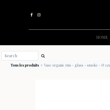
HOME
Tous les produits
Vase organic rim - glass - smoke - Ø 12x