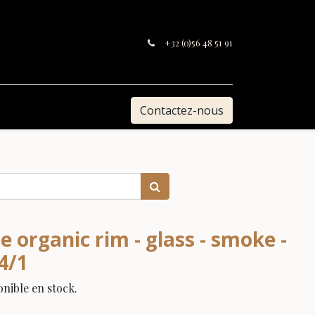
+32 (0)56 48 51 91
Contactez-nous
 organic rim - glass - smoke -
4/1
nible en stock.