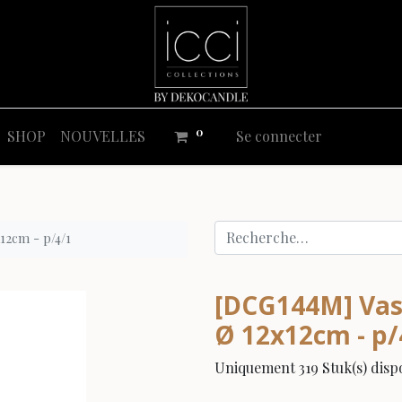
0
SHOP
NOUVELLES
Se connecter
12cm - p/4/1
[DCG144M] Vase
Ø 12x12cm - p/
Uniquement 319 Stuk(s) dispo