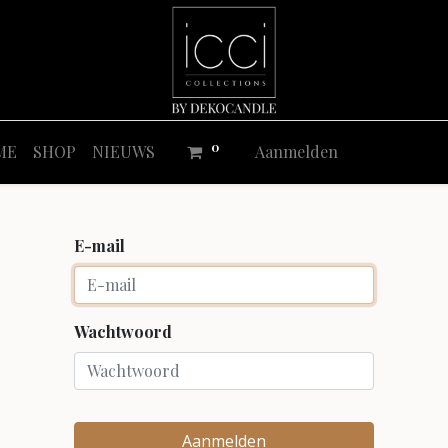
0
ME
SHOP
NIEUWS
Aanmelden
E-mail
Wachtwoord
Aanmelden