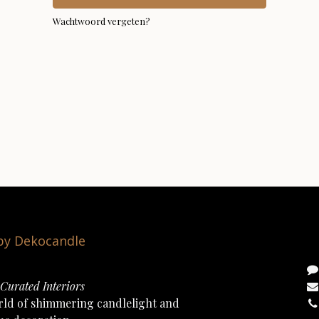
Wachtwoord vergeten?
 by Dekocandle
Curated Interiors
rld of shimmering candlelight and