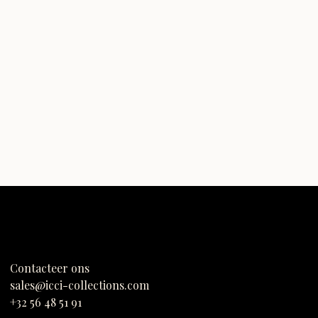
Contacteer ons
sales@icci-collections.com
+32 56 48 51 91