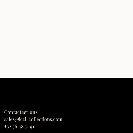
Contacteer ons
sales@icci-collections.com
+32 56 48 51 91