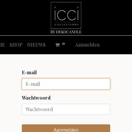
0
ME
SHOP
NIEUWS
Aanmelden
E-mail
Wachtwoord
Aanmelden