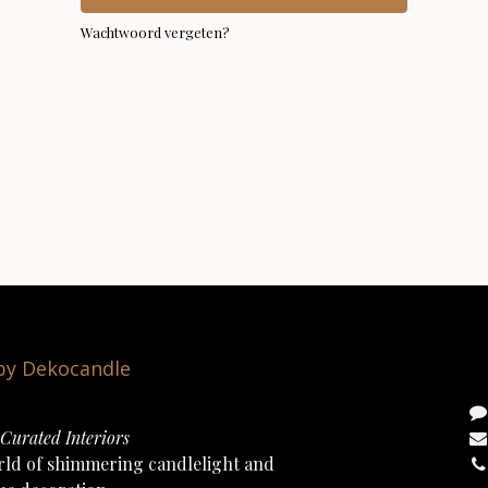
Wachtwoord vergeten?
 by Dekocandle
Curated Interiors
rld of shimmering candlelight and